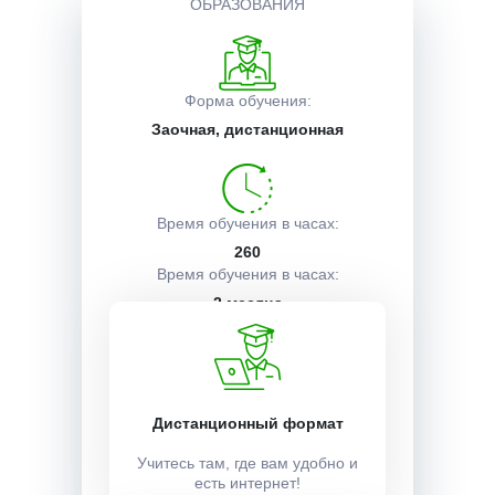
ОБРАЗОВАНИЯ
Описание курса
Форма обучения:
Заочная, дистанционная
Получаемые документы
Условия поступления
Время обучения в часах:
260
Время обучения в часах:
2 месяца
Учебный план:
Получить
Дистанционный формат
Учитесь там, где вам удобно и
есть интернет!