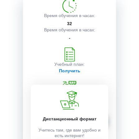
Описание курса
Время обучения в часах:
32
Время обучения в часах:
-
Получаемые документы
Условия поступления
Учебный план:
Получить
Стоимость:
90000 ₽
Записаться
Дистанционный формат
Учитесь там, где вам удобно и
есть интернет!