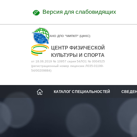
Версия для слабовидящих
АНО ДПО "МИПКП" (ЦФКС)
ЦЕНТР ФИЗИЧЕСКОЙ
КУЛЬТУРЫ И СПОРТА
от 18.06.2019 № 10957 серия 54ЛО1 № 0004525
(регистрационный номер лицензии Л035-01199-
54/00209884)
КАТАЛОГ СПЕЦИАЛЬНОСТЕЙ
СВЕДЕН