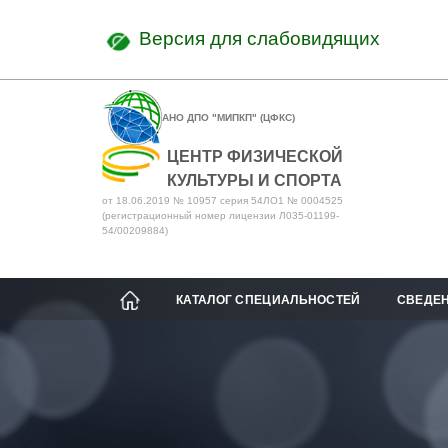
Версия для слабовидящих
АНО ДПО "МИПКП" (ЦФКС)
ЦЕНТР ФИЗИЧЕСКОЙ
КУЛЬТУРЫ И СПОРТА
от 18.06.2019 № 10957 серия 54ЛО1 № 0004525
(регистрационный номер лицензии Л035-01199-
54/00209884)
КАТАЛОГ СПЕЦИАЛЬНОСТЕЙ
СВЕДЕН