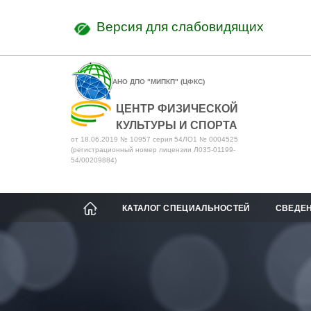
Версия для слабовидящих
АНО ДПО "МИПКП" (ЦФКС)
ЦЕНТР ФИЗИЧЕСКОЙ
КУЛЬТУРЫ И СПОРТА
от 18.06.2019 № 10957 серия 54ЛО1 № 0004525
(регистрационный номер лицензии Л035-01199-
54/00209884)
КАТАЛОГ СПЕЦИАЛЬНОСТЕЙ
СВЕДЕН