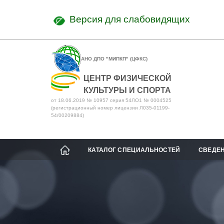
Версия для слабовидящих
АНО ДПО "МИПКП" (ЦФКС)
ЦЕНТР ФИЗИЧЕСКОЙ
КУЛЬТУРЫ И СПОРТА
от 18.06.2019 № 10957 серия 54ЛО1 № 0004525
(регистрационный номер лицензии Л035-01199-
54/00209884)
КАТАЛОГ СПЕЦИАЛЬНОСТЕЙ
СВЕДЕН