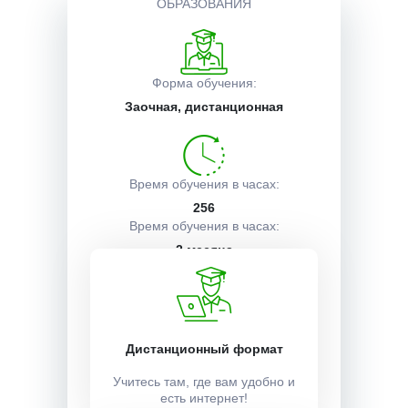
ОБРАЗОВАНИЯ
Описание курса
Форма обучения:
Заочная, дистанционная
Получаемые документы
Условия поступления
Время обучения в часах:
256
Время обучения в часах:
2 месяца
Учебный план:
Получить
Дистанционный формат
Учитесь там, где вам удобно и
есть интернет!