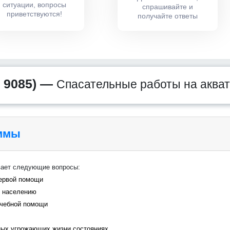
ситуации, вопросы
спрашивайте и
приветствуются!
получайте ответы
 9085) —
Спасательные работы на аква
аммы
вает следующие вопросы:
первой помощи
и населению
ачебной помощи
ных угрожающих жизни состояниях