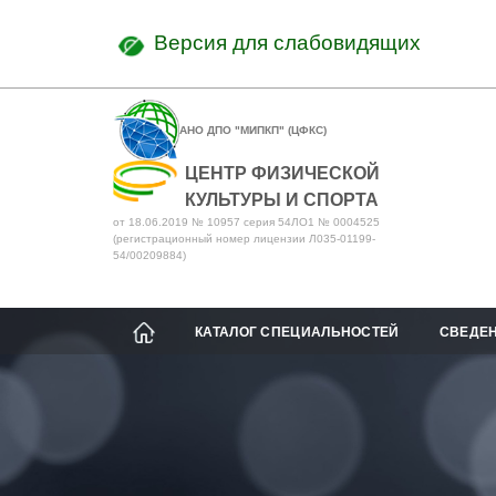
Версия для слабовидящих
АНО ДПО "МИПКП" (ЦФКС)
ЦЕНТР ФИЗИЧЕСКОЙ
КУЛЬТУРЫ И СПОРТА
от 18.06.2019 № 10957 серия 54ЛО1 № 0004525
(регистрационный номер лицензии Л035-01199-
54/00209884)
КАТАЛОГ СПЕЦИАЛЬНОСТЕЙ
СВЕДЕН