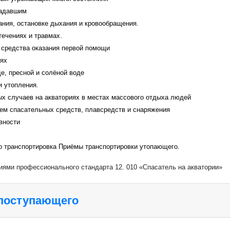
радавшим
ания, остановке дыхания и кровообращения.
ечениях и травмах.
 средства оказания первой помощи
иях
е, пресной и солёной воде
и утопления.
х случаев на акваториях в местах массового отдыха людей
ем спасательных средств, плавсредств и снаряжения
вности
о транспортировка Приёмы транспортировки утопающего.
ниями профессионального стандарта 12. 010 «Спасатель на акватории»
 поступающего