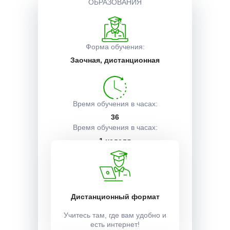
ОБРАЗОВАНИЯ
Описание курса
Форма обучения:
Заочная, дистанционная
Получаемые документы
Условия поступления
Время обучения в часах:
36
Время обучения в часах:
1 неделя
Учебный план:
Получить
Дистанционный формат
Учитесь там, где вам удобно и
есть интернет!