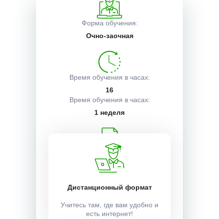
Описание курса
Форма обучения:
Очно-заочная
Получаемые документы
Время обучения в часах:
16
Условия поступления
Время обучения в часах:
1 неделя
Учебный план:
Получить
Дистанционный формат
Стоимость:
Учитесь там, где вам удобно и
есть интернет!
25000 ₽