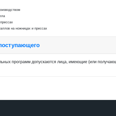
роизводством
лла
 прессах
таллов на ножницах и прессах
 поступающего
ьных программ допускаются лица, имеющие (или получающ