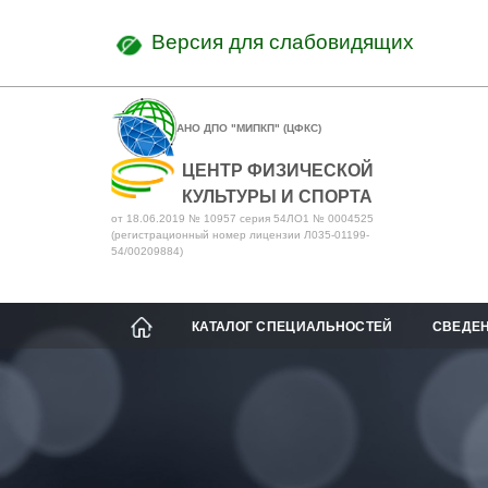
Версия для слабовидящих
АНО ДПО "МИПКП" (ЦФКС)
ЦЕНТР ФИЗИЧЕСКОЙ
КУЛЬТУРЫ И СПОРТА
от 18.06.2019 № 10957 серия 54ЛО1 № 0004525
(регистрационный номер лицензии Л035-01199-
54/00209884)
КАТАЛОГ СПЕЦИАЛЬНОСТЕЙ
СВЕДЕН