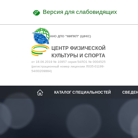
Версия для слабовидящих
АНО ДПО "МИПКП" (ЦФКС)
ЦЕНТР ФИЗИЧЕСКОЙ
КУЛЬТУРЫ И СПОРТА
от 18.06.2019 № 10957 серия 54ЛО1 № 0004525
(регистрационный номер лицензии Л035-01199-
54/00209884)
КАТАЛОГ СПЕЦИАЛЬНОСТЕЙ
СВЕДЕН