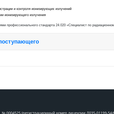
истрации и контроля ионизирующих излучений
ами ионизирующего излучения
иями профессионального стандарта 24.020 «Специалист по радиационно
 поступающего
1 № 0004525 (регистрационный номер лицензии Л035-01199-54/