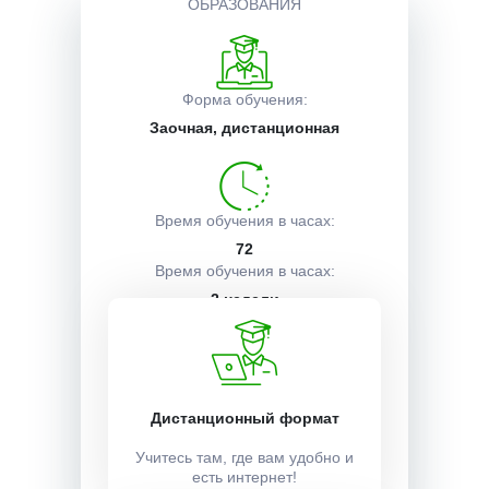
ОБРАЗОВАНИЯ
Описание курса
Форма обучения:
Заочная, дистанционная
Получаемые документы
Условия поступления
Время обучения в часах:
72
Время обучения в часах:
2 недели
Учебный план:
Получить
Дистанционный формат
Учитесь там, где вам удобно и
есть интернет!