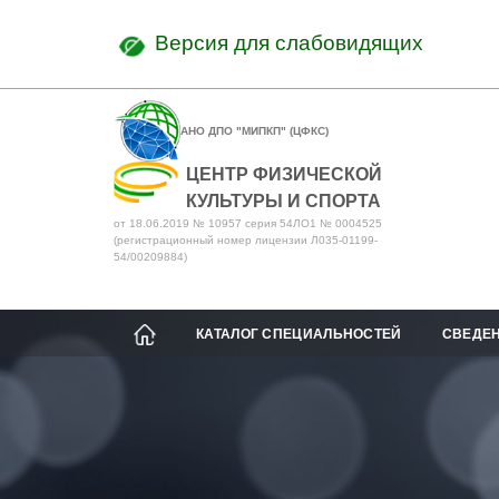
Версия для слабовидящих
АНО ДПО "МИПКП" (ЦФКС)
ЦЕНТР ФИЗИЧЕСКОЙ
КУЛЬТУРЫ И СПОРТА
от 18.06.2019 № 10957 серия 54ЛО1 № 0004525
(регистрационный номер лицензии Л035-01199-
54/00209884)
КАТАЛОГ СПЕЦИАЛЬНОСТЕЙ
СВЕДЕН