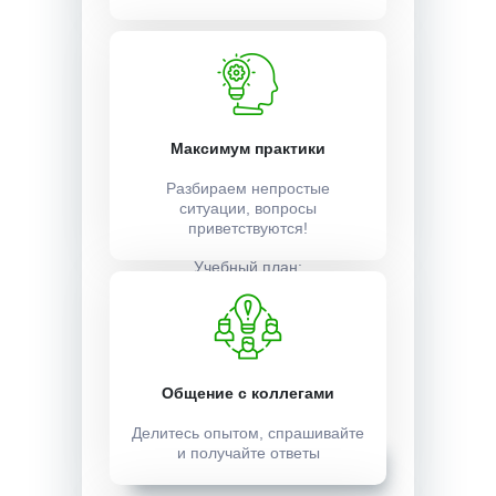
Время обучения в часах:
24
Время обучения в часах:
Максимум практики
1 неделя
Разбираем непростые
ситуации, вопросы
приветствуются!
Учебный план:
Получить
Стоимость:
Общение с коллегами
1500 ₽
Делитесь опытом, спрашивайте
и получайте ответы
Записаться