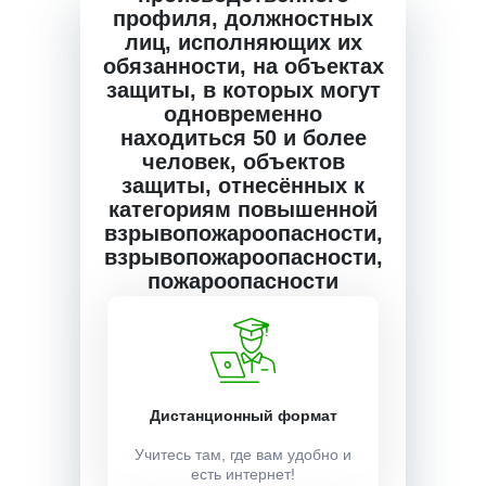
профиля, должностных
лиц, исполняющих их
Описание курса
обязанности, на объектах
защиты, в которых могут
одновременно
Получаемые документы
находиться 50 и более
человек, объектов
защиты, отнесённых к
категориям повышенной
Условия поступления
взрывопожароопасности,
взрывопожароопасности,
пожароопасности
Обучение на базе:
ВЫСШЕГО/СРЕДНЕГО
ПРОФЕССИОНАЛЬНОГО
ОБРАЗОВАНИЯ
Дистанционный формат
Учитесь там, где вам удобно и
Форма обучения:
есть интернет!
Заочная, дистанционная