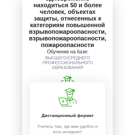
находиться 50 и более
человек, объектах
Описание курса
защиты, отнесенных к
категориям повышенной
взрывопожароопасности,
Получаемые документы
взрывопожароопасности,
пожароопасности
Обучение на базе:
ВЫСШЕГО/СРЕДНЕГО
Условия поступления
ПРОФЕССИОНАЛЬНОГО
ОБРАЗОВАНИЯ
Форма обучения:
Заочная, дистанционная
Дистанционный формат
Учитесь там, где вам удобно и
Время обучения в часах:
есть интернет!