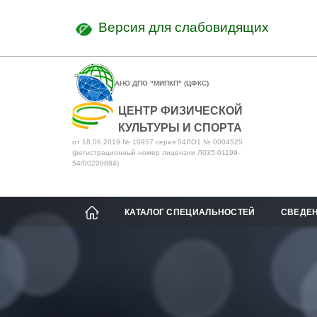
Версия для слабовидящих
АНО ДПО "МИПКП" (ЦФКС)
ЦЕНТР ФИЗИЧЕСКОЙ
КУЛЬТУРЫ И СПОРТА
от 18.06.2019 № 10957 серия 54ЛО1 № 0004525
(регистрационный номер лицензии Л035-01199-
54/00209884)
КАТАЛОГ СПЕЦИАЛЬНОСТЕЙ
СВЕДЕН