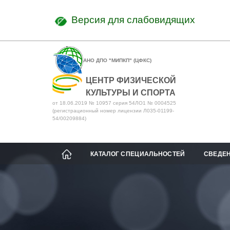
Версия для слабовидящих
АНО ДПО "МИПКП" (ЦФКС)
ЦЕНТР ФИЗИЧЕСКОЙ
КУЛЬТУРЫ И СПОРТА
от 18.06.2019 № 10957 серия 54ЛО1 № 0004525
(регистрационный номер лицензии Л035-01199-
54/00209884)
КАТАЛОГ СПЕЦИАЛЬНОСТЕЙ
СВЕДЕН