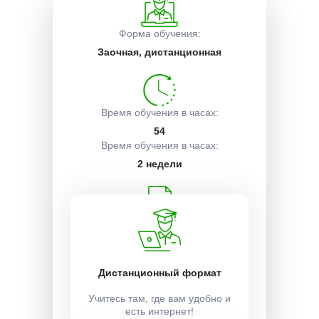
Описание курса
Форма обучения:
Заочная, дистанционная
Получаемые документы
Время обучения в часах:
54
Условия поступления
Время обучения в часах:
2 недели
Учебный план:
Получить
Дистанционный формат
Стоимость:
Учитесь там, где вам удобно и
есть интернет!
3500 ₽