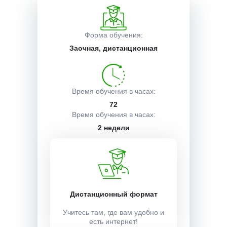
Описание курса
Форма обучения:
Заочная, дистанционная
Получаемые документы
Время обучения в часах:
Условия поступления
72
Время обучения в часах:
2 недели
Учебный план:
Получить
Дистанционный формат
Учитесь там, где вам удобно и
Стоимость:
есть интернет!