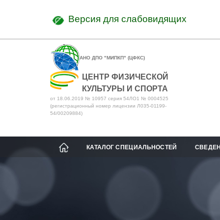
Версия для слабовидящих
АНО ДПО "МИПКП" (ЦФКС)
ЦЕНТР ФИЗИЧЕСКОЙ
КУЛЬТУРЫ И СПОРТА
от 18.06.2019 № 10957 серия 54ЛО1 № 0004525
(регистрационный номер лицензии Л035-01199-
54/00209884)
КАТАЛОГ СПЕЦИАЛЬНОСТЕЙ
СВЕДЕН