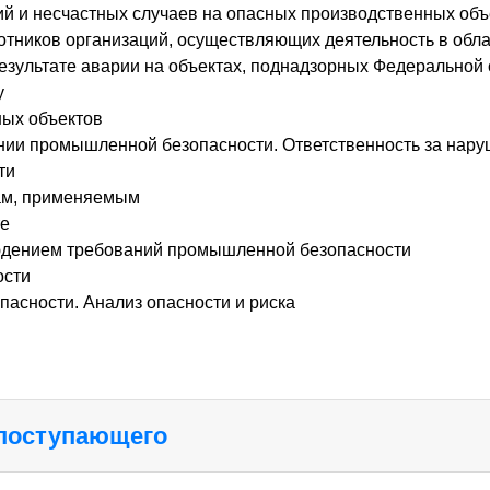
й и несчастных случаев на опасных производственных объ
ботников организаций, осуществляющих деятельность в об
езультате аварии на объектах, поднадзорных Федеральной 
у
ных объектов
нии промышленной безопасности. Ответственность за нар
ти
вам, применяемым
те
юдением требований промышленной безопасности
ости
асности. Анализ опасности и риска
 поступающего