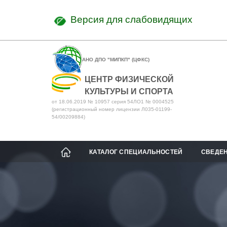
Версия для слабовидящих
АНО ДПО "МИПКП" (ЦФКС)
ЦЕНТР ФИЗИЧЕСКОЙ
КУЛЬТУРЫ И СПОРТА
от 18.06.2019 № 10957 серия 54ЛО1 № 0004525
(регистрационный номер лицензии Л035-01199-
54/00209884)
КАТАЛОГ СПЕЦИАЛЬНОСТЕЙ
СВЕДЕН