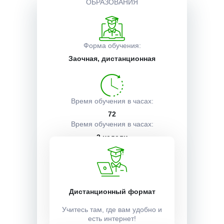
ОБРАЗОВАНИЯ
Описание курса
Форма обучения:
Заочная, дистанционная
Получаемые документы
Условия поступления
Время обучения в часах:
72
Время обучения в часах:
2 недели
Учебный план:
Получить
Дистанционный формат
Учитесь там, где вам удобно и
есть интернет!