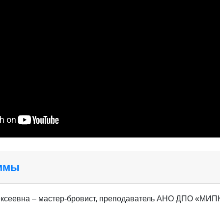
аммы
ксеевна – мастер-бровист, преподаватель АНО ДПО «МИП