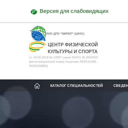
Версия для слабовидящих
АНО ДПО "МИПКП" (ЦФКС)
ЦЕНТР ФИЗИЧЕСКОЙ
КУЛЬТУРЫ И СПОРТА
от 18.06.2019 № 10957 серия 54ЛО1 № 0004525
(регистрационный номер лицензии Л035-01199-
54/00209884)
КАТАЛОГ СПЕЦИАЛЬНОСТЕЙ
СВЕДЕН