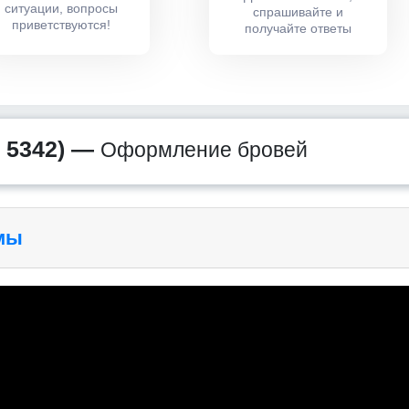
ситуации, вопросы
спрашивайте и
приветствуются!
получайте ответы
 5342) —
Оформление бровей
мы