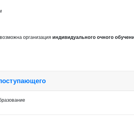
м
 возможна организация
индивидуального очного обучен
 поступающего
бразование