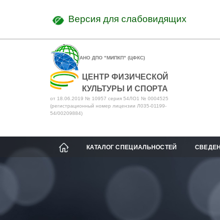
Версия для слабовидящих
АНО ДПО "МИПКП" (ЦФКС)
ЦЕНТР ФИЗИЧЕСКОЙ
КУЛЬТУРЫ И СПОРТА
от 18.06.2019 № 10957 серия 54ЛО1 № 0004525
(регистрационный номер лицензии Л035-01199-
54/00209884)
КАТАЛОГ СПЕЦИАЛЬНОСТЕЙ
СВЕДЕН