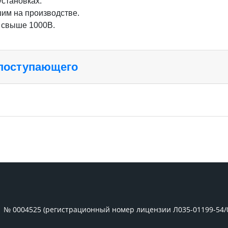
установках.
им на производстве.
 свыше 1000В.
 поступающего
1 № 0004525 (регистрационный номер лицензии Л035-01199-54/