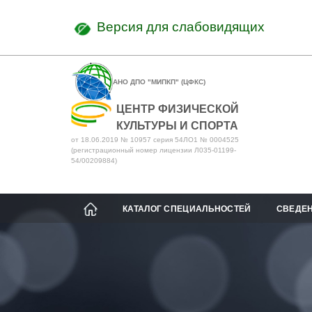
Версия для слабовидящих
АНО ДПО "МИПКП" (ЦФКС)
ЦЕНТР ФИЗИЧЕСКОЙ
КУЛЬТУРЫ И СПОРТА
от 18.06.2019 № 10957 серия 54ЛО1 № 0004525
(регистрационный номер лицензии Л035-01199-
54/00209884)
КАТАЛОГ СПЕЦИАЛЬНОСТЕЙ
СВЕДЕН