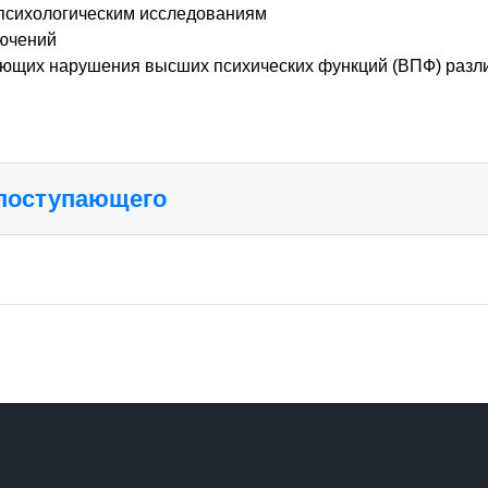
психологическим исследованиям
лючений
еющих нарушения высших психических функций (ВПФ) разли
 поступающего