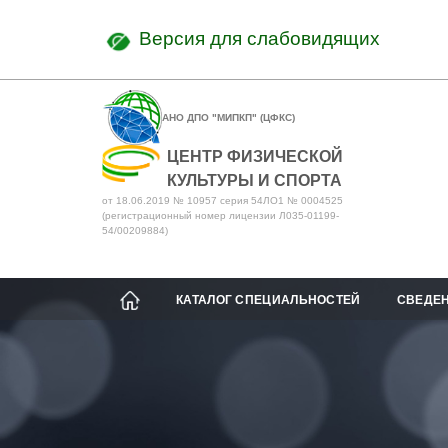
Версия для слабовидящих
АНО ДПО "МИПКП" (ЦФКС)
ЦЕНТР ФИЗИЧЕСКОЙ
КУЛЬТУРЫ И СПОРТА
от 18.06.2019 № 10957 серия 54ЛО1 № 0004525
(регистрационный номер лицензии Л035-01199-
54/00209884)
КАТАЛОГ СПЕЦИАЛЬНОСТЕЙ
СВЕДЕН