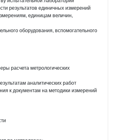
ству испытательной лаборатории
ости результатов единичных измерений
измерениям, единицам величин,
тельного оборудования, вспомогательного
еры расчета метрологических
езультатам аналитических работ
ания к документам на методики измерений
сти