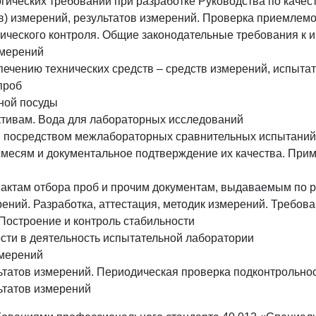
ологических требований при разработке Руководства по каче
ов) измерений, результатов измерений. Проверка приемлем
ического контроля. Общие законодательные требования к 
змерений
печению технических средств – средств измерений, испыта
проб
ной посуды
ктивам. Вода для лабораторных исследований
 посредством межлабораторных сравнительных испытаний
месям и документальное подтверждение их качества. Прим
 актам отбора проб и прочим документам, выдаваемым по р
ений. Разработка, аттестация, методик измерений. Требов
Построение и контроль стабильности
ти в деятельность испытательной лаборатории
змерений
ьтатов измерений. Периодическая проверка подконтрольно
ьтатов измерений