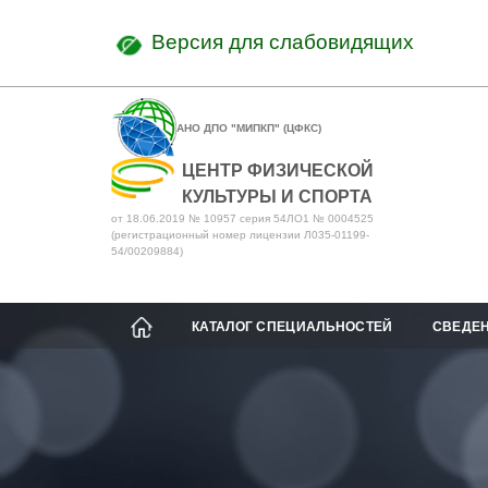
Версия для слабовидящих
АНО ДПО "МИПКП" (ЦФКС)
ЦЕНТР ФИЗИЧЕСКОЙ
КУЛЬТУРЫ И СПОРТА
от 18.06.2019 № 10957 серия 54ЛО1 № 0004525
(регистрационный номер лицензии Л035-01199-
54/00209884)
КАТАЛОГ СПЕЦИАЛЬНОСТЕЙ
СВЕДЕН