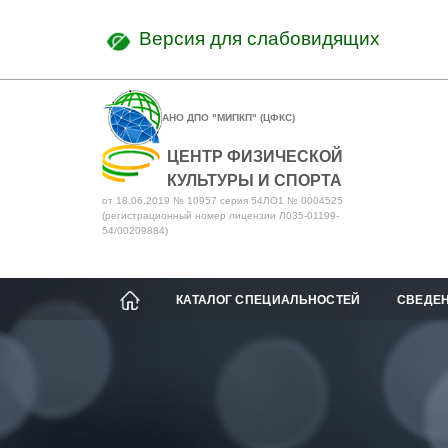
Версия для слабовидящих
АНО ДПО "МИПКП" (ЦФКС)
ЦЕНТР ФИЗИЧЕСКОЙ
КУЛЬТУРЫ И СПОРТА
от 18.06.2019 № 10957 серия 54ЛО1 № 0004525
(регистрационный номер лицензии Л035-01199-
54/00209884)
КАТАЛОГ СПЕЦИАЛЬНОСТЕЙ
СВЕДЕН