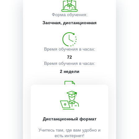
Описание курса
Форма обучения:
Заочная, дистанционная
Получаемые документы
Время обучения в часах:
72
Условия поступления
Время обучения в часах:
2 недели
Учебный план:
Получить
Дистанционный формат
Стоимость:
Учитесь там, где вам удобно и
есть интернет!
3500 ₽