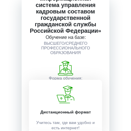
система управления
кадровым составом
Описание курса
государственной
гражданской службы
Российской Федерации»
Получаемые документы
Обучение на базе:
ВЫСШЕГО/СРЕДНЕГО
ПРОФЕССИОНАЛЬНОГО
ОБРАЗОВАНИЯ
Условия поступления
Форма обучения:
Заочная, дистанционная
Время обучения в часах:
Дистанционный формат
18
Учитесь там, где вам удобно и
Время обучения в часах:
есть интернет!