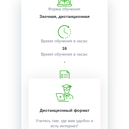
Форма обучения:
Описание курса
Заочная, дистанционная
Получаемые документы
Время обучения в часах:
16
Время обучения в часах:
Условия поступления
-
Учебный план:
Получить
Дистанционный формат
Стоимость:
Учитесь там, где вам удобно и
1000 ₽
есть интернет!