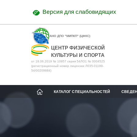
Версия для слабовидящих
АНО ДПО "МИПКП" (ЦФКС)
ЦЕНТР ФИЗИЧЕСКОЙ
КУЛЬТУРЫ И СПОРТА
от 18.06.2019 № 10957 серия 54ЛО1 № 0004525
(регистрационный номер лицензии Л035-01199-
54/00209884)
КАТАЛОГ СПЕЦИАЛЬНОСТЕЙ
СВЕДЕН