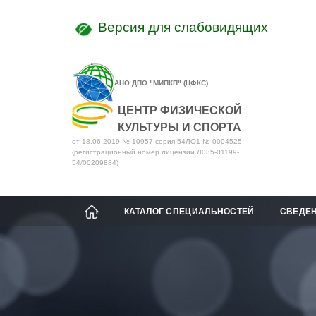
Версия для слабовидящих
АНО ДПО "МИПКП" (ЦФКС)
ЦЕНТР ФИЗИЧЕСКОЙ
КУЛЬТУРЫ И СПОРТА
от 18.06.2019 № 10957 серия 54ЛО1 № 0004525
(регистрационный номер лицензии Л035-01199-
54/00209884)
КАТАЛОГ СПЕЦИАЛЬНОСТЕЙ
СВЕДЕН