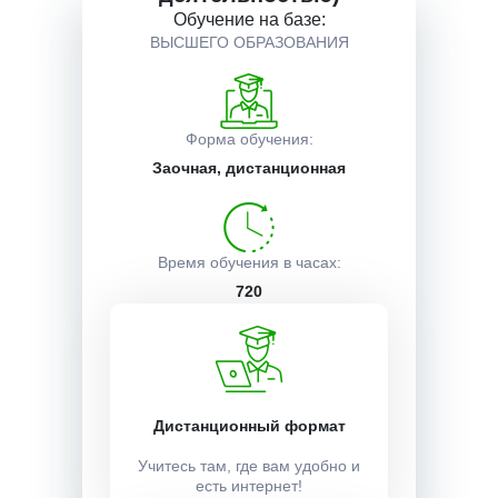
Обучение на базе:
ВЫСШЕГО ОБРАЗОВАНИЯ
Описание курса
Получаемые документы
Форма обучения:
Заочная, дистанционная
Условия поступления
Время обучения в часах:
720
Время обучения в часах:
6 месяцев
Дистанционный формат
Учебный план:
Получить
Учитесь там, где вам удобно и
есть интернет!