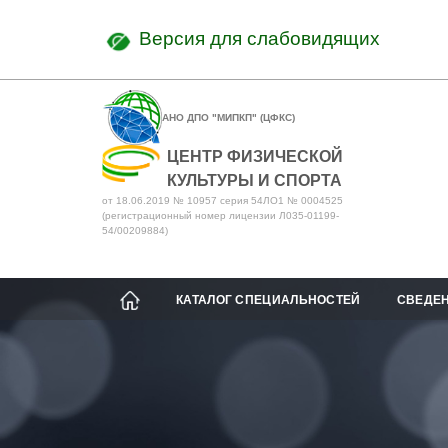
Версия для слабовидящих
АНО ДПО "МИПКП" (ЦФКС)
ЦЕНТР ФИЗИЧЕСКОЙ
КУЛЬТУРЫ И СПОРТА
от 18.06.2019 № 10957 серия 54ЛО1 № 0004525
(регистрационный номер лицензии Л035-01199-
54/00209884)
КАТАЛОГ СПЕЦИАЛЬНОСТЕЙ
СВЕДЕН