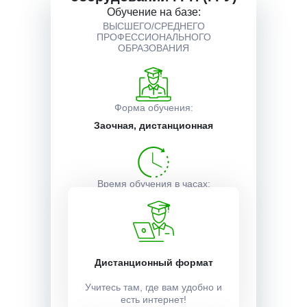
Обучение на базе:
ВЫСШЕГО/СРЕДНЕГО
Описание курса
ПРОФЕССИОНАЛЬНОГО
ОБРАЗОВАНИЯ
Получаемые документы
Форма обучения:
Заочная, дистанционная
Условия поступления
Время обучения в часах:
40
Время обучения в часах:
1 неделя
Дистанционный формат
Учитесь там, где вам удобно и
Учебный план:
есть интернет!
Получить