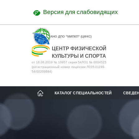
Версия для слабовидящих
АНО ДПО "МИПКП" (ЦФКС)
ЦЕНТР ФИЗИЧЕСКОЙ
КУЛЬТУРЫ И СПОРТА
от 18.06.2019 № 10957 серия 54ЛО1 № 0004525
(регистрационный номер лицензии Л035-01199-
54/00209884)
КАТАЛОГ СПЕЦИАЛЬНОСТЕЙ
СВЕДЕН