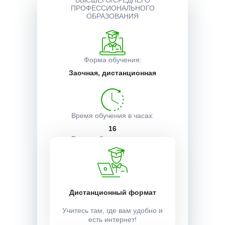
ВЫСШЕГО/СРЕДНЕГО
ПРОФЕССИОНАЛЬНОГО
ОБРАЗОВАНИЯ
Описание курса
Форма обучения:
Получаемые документы
Заочная, дистанционная
Условия поступления
Время обучения в часах:
16
Время обучения в часах:
-
Дистанционный формат
Учебный план:
Получить
Учитесь там, где вам удобно и
есть интернет!