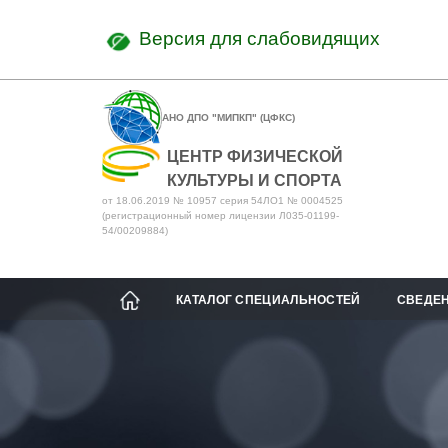
Версия для слабовидящих
АНО ДПО "МИПКП" (ЦФКС)
ЦЕНТР ФИЗИЧЕСКОЙ
КУЛЬТУРЫ И СПОРТА
от 18.06.2019 № 10957 серия 54ЛО1 № 0004525
(регистрационный номер лицензии Л035-01199-
54/00209884)
КАТАЛОГ СПЕЦИАЛЬНОСТЕЙ
СВЕДЕН