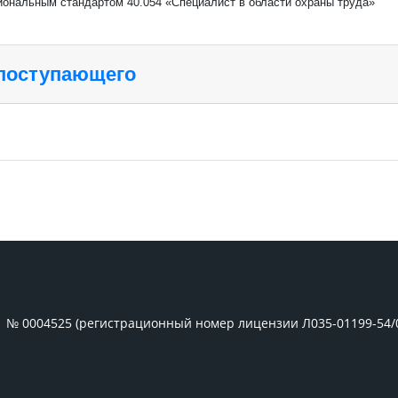
иональным стандартом 40.054 «Специалист в области охраны труда»
 поступающего
1 № 0004525 (регистрационный номер лицензии Л035-01199-54/