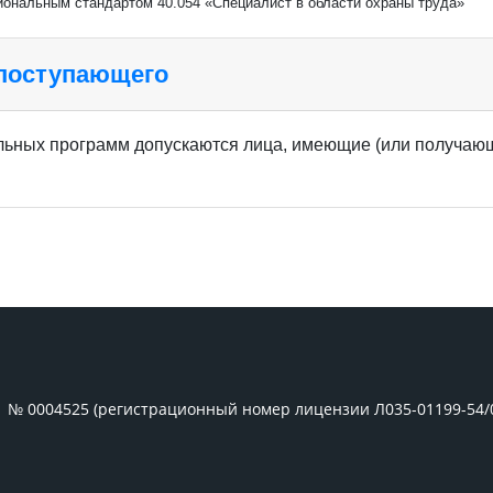
иональным стандартом 40.054 «Специалист в области охраны труда»
 поступающего
ьных программ допускаются лица, имеющие (или получающ
1 № 0004525 (регистрационный номер лицензии Л035-01199-54/