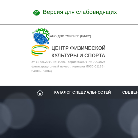
Версия для слабовидящих
АНО ДПО "МИПКП" (ЦФКС)
ЦЕНТР ФИЗИЧЕСКОЙ
КУЛЬТУРЫ И СПОРТА
от 18.06.2019 № 10957 серия 54ЛО1 № 0004525
(регистрационный номер лицензии Л035-01199-
54/00209884)
КАТАЛОГ СПЕЦИАЛЬНОСТЕЙ
СВЕДЕН