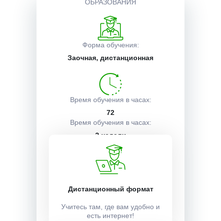
ОБРАЗОВАНИЯ
Описание курса
Форма обучения:
Заочная, дистанционная
Получаемые документы
Условия поступления
Время обучения в часах:
72
Время обучения в часах:
2 недели
Учебный план:
Получить
Дистанционный формат
Учитесь там, где вам удобно и
есть интернет!