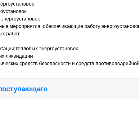
нергоустановок
гоустановок
 энергоустановок
ные мероприятия, обеспечивающие работу энергоустаново
ых работ
атации тепловых энергоустановок
их ликвидации
нических средств безопасности и средств противоаварийно
 поступающего