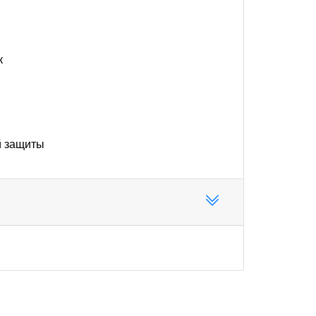
к
й защиты