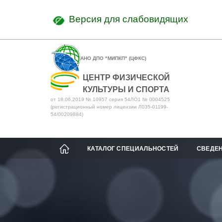
Версия для слабовидящих
АНО ДПО "МИПКП" (ЦФКС)
ЦЕНТР ФИЗИЧЕСКОЙ
КУЛЬТУРЫ И СПОРТА
от 18.06.2019 № 10957 серия 54ЛО1 № 0004525
(регистрационный номер лицензии Л035-01199-
54/00209884)
КАТАЛОГ СПЕЦИАЛЬНОСТЕЙ
СВЕДЕН