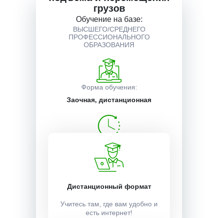
грузов
Обучение на базе:
Описание курса
ВЫСШЕГО/СРЕДНЕГО
ПРОФЕССИОНАЛЬНОГО
ОБРАЗОВАНИЯ
Получаемые документы
Форма обучения:
Условия поступления
Заочная, дистанционная
Время обучения в часах:
72
Время обучения в часах:
2 недели
Дистанционный формат
Учитесь там, где вам удобно и
есть интернет!
Учебный план: