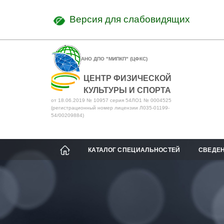
Версия для слабовидящих
АНО ДПО "МИПКП" (ЦФКС)
ЦЕНТР ФИЗИЧЕСКОЙ
КУЛЬТУРЫ И СПОРТА
от 18.06.2019 № 10957 серия 54ЛО1 № 0004525
(регистрационный номер лицензии Л035-01199-
54/00209884)
КАТАЛОГ СПЕЦИАЛЬНОСТЕЙ
СВЕДЕН