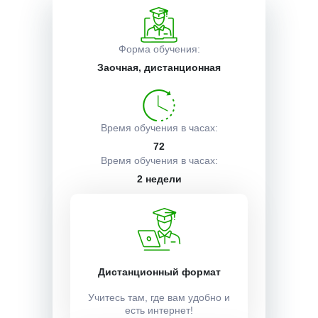
Описание курса
Форма обучения:
Заочная, дистанционная
Получаемые документы
Время обучения в часах:
Условия поступления
72
Время обучения в часах:
2 недели
Учебный план:
Получить
Дистанционный формат
Учитесь там, где вам удобно и
Стоимость:
есть интернет!