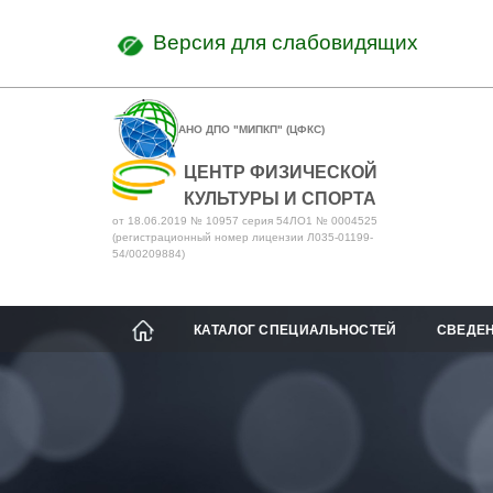
Версия для слабовидящих
АНО ДПО "МИПКП" (ЦФКС)
ЦЕНТР ФИЗИЧЕСКОЙ
КУЛЬТУРЫ И СПОРТА
от 18.06.2019 № 10957 серия 54ЛО1 № 0004525
(регистрационный номер лицензии Л035-01199-
54/00209884)
КАТАЛОГ СПЕЦИАЛЬНОСТЕЙ
СВЕДЕН