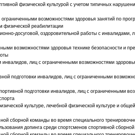
птивной физической культурой с учетом типичных нарушен
с ограниченными возможностями здоровья занятий по прог
м физической реабилитации
ионно-досуговой, оздоровительной работы с инвалидами,
нными возможностями здоровья технике безопасности и п
боты
 инвалидов, лиц с ограниченными возможностями здоровья
ной подготовки инвалидов, лиц с ограниченными возможно
портивной подготовки инвалидов, лиц с ограниченными во
спорта
изической культуре, лечебной физической культуре и обще
ной сборной команды во время специального тренировочно
льзования допинга среди спортсменов спортивной сборно
ной сборной команды во время специального тренировочно