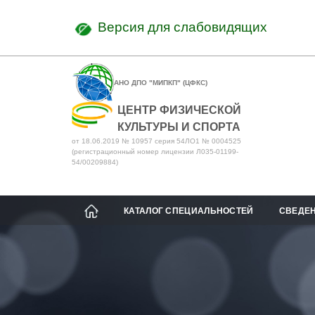
Версия для слабовидящих
АНО ДПО "МИПКП" (ЦФКС)
ЦЕНТР ФИЗИЧЕСКОЙ
КУЛЬТУРЫ И СПОРТА
от 18.06.2019 № 10957 серия 54ЛО1 № 0004525
(регистрационный номер лицензии Л035-01199-
54/00209884)
КАТАЛОГ СПЕЦИАЛЬНОСТЕЙ
СВЕДЕН